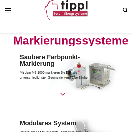
Zum
Inhalt
springen
Beschriftungssysteme & Kennzeichnungstechnik - Made in
Germany
Markierungssysteme
Präzise Farbmarkierung mit dem Markiersystem MS 1000
Saubere Farbpunkt-
Markierung
Mit dem MS 1000 markieren Sie Bauteile
unterschiedlichster Geometrien und Oberflächen.
Modulares System
Verschiedene Steuergeräte, Tintensysteme und